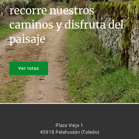
recorre nuestros
caminos y disfruta del
paisaje
Ver rutas
Plaza Vieja 1
45918 Pelahustán (Toledo)